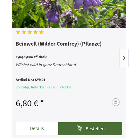
Beinwell (Wilder Comfrey) (Pflanze)
B
Symphytum officinale
S
Wächst wild in ganz Deutschland
W
Artikel-Nr.:
SYM01
A
vorrätig, lieferbar in ca. 1 Woche
s
6,80 € *
Details
Bestellen