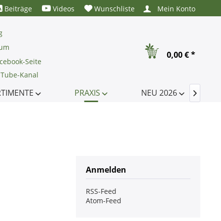
Beiträge
Videos
Wunschliste
Mein Konto
g
rum
0,00 € *
cebook-Seite
uTube-Kanal
RTIMENTE
PRAXIS
NEU 2026

Anmelden
RSS-Feed
Atom-Feed