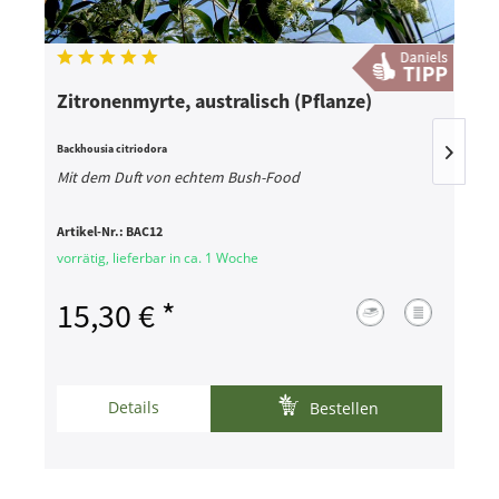
Zitronenmyrte, australisch (Pflanze)
B
Backhousia citriodora
O
Mit dem Duft von echtem Bush-Food
Ä
Artikel-Nr.:
BAC12
A
vorrätig, lieferbar in ca. 1 Woche
v
15,30 € *
Details
Bestellen