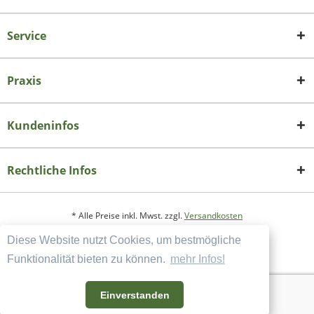
Service
Praxis
Kundeninfos
Rechtliche Infos
* Alle Preise inkl. Mwst. zzgl.
Versandkosten
Diese Website nutzt Cookies, um bestmögliche
Copyright
Datenschutzerklärung
Funktionalität bieten zu können.
mehr Infos!
Widerrufsbelehrung und Muster-Widerrufsformular
AGB und Kundeninformation
Einverstanden