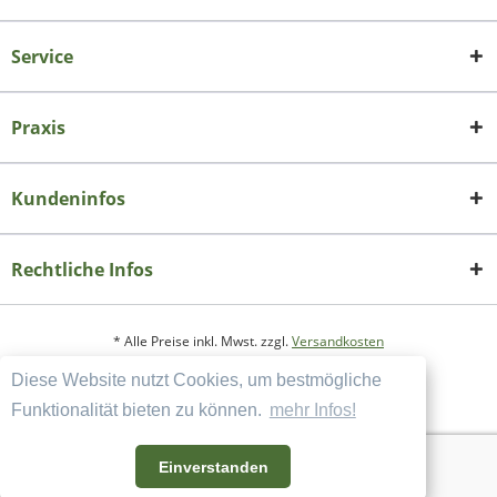
Service
Praxis
Kundeninfos
Rechtliche Infos
* Alle Preise inkl. Mwst. zzgl.
Versandkosten
Diese Website nutzt Cookies, um bestmögliche
Copyright
Datenschutzerklärung
Funktionalität bieten zu können.
mehr Infos!
Widerrufsbelehrung und Muster-Widerrufsformular
AGB und Kundeninformation
Einverstanden