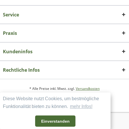
Service
Praxis
Kundeninfos
Rechtliche Infos
* Alle Preise inkl. Mwst. zzgl.
Versandkosten
Diese Website nutzt Cookies, um bestmögliche
Copyright
Datenschutzerklärung
Funktionalität bieten zu können.
mehr Infos!
Widerrufsbelehrung und Muster-Widerrufsformular
AGB und Kundeninformation
Einverstanden