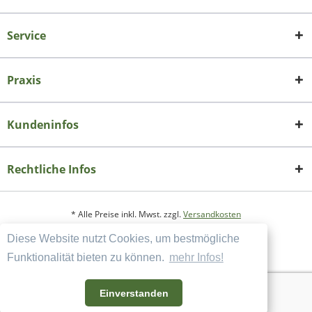
Service
Praxis
Kundeninfos
Rechtliche Infos
* Alle Preise inkl. Mwst. zzgl.
Versandkosten
Diese Website nutzt Cookies, um bestmögliche
Copyright
Datenschutzerklärung
Funktionalität bieten zu können.
mehr Infos!
Widerrufsbelehrung und Muster-Widerrufsformular
AGB und Kundeninformation
Einverstanden