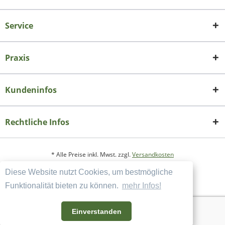
Service
Praxis
Kundeninfos
Rechtliche Infos
* Alle Preise inkl. Mwst. zzgl.
Versandkosten
Diese Website nutzt Cookies, um bestmögliche
Copyright
Datenschutzerklärung
Funktionalität bieten zu können.
mehr Infos!
Widerrufsbelehrung und Muster-Widerrufsformular
AGB und Kundeninformation
Einverstanden