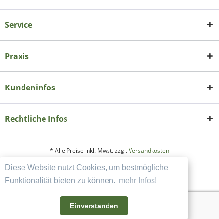
Service
Praxis
Kundeninfos
Rechtliche Infos
* Alle Preise inkl. Mwst. zzgl.
Versandkosten
Diese Website nutzt Cookies, um bestmögliche
Copyright
Datenschutzerklärung
Funktionalität bieten zu können.
mehr Infos!
Widerrufsbelehrung und Muster-Widerrufsformular
AGB und Kundeninformation
Einverstanden