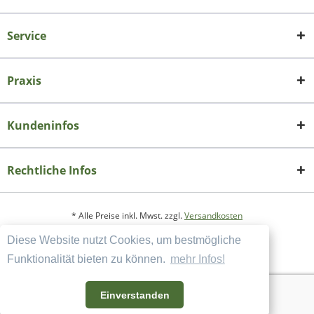
Service
Praxis
Kundeninfos
Rechtliche Infos
* Alle Preise inkl. Mwst. zzgl.
Versandkosten
Diese Website nutzt Cookies, um bestmögliche
Copyright
Datenschutzerklärung
Funktionalität bieten zu können.
mehr Infos!
Widerrufsbelehrung und Muster-Widerrufsformular
AGB und Kundeninformation
Einverstanden