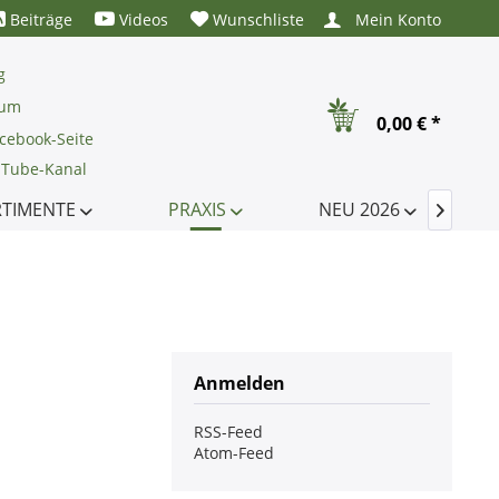
Beiträge
Videos
Wunschliste
Mein Konto
g
rum
0,00 € *
cebook-Seite
uTube-Kanal
RTIMENTE
PRAXIS
NEU 2026

Anmelden
RSS-Feed
Atom-Feed