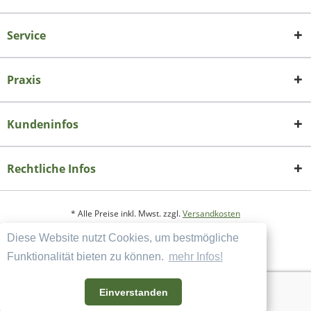
Service
Praxis
Kundeninfos
Rechtliche Infos
* Alle Preise inkl. Mwst. zzgl.
Versandkosten
Diese Website nutzt Cookies, um bestmögliche
Copyright
Datenschutzerklärung
Funktionalität bieten zu können.
mehr Infos!
Widerrufsbelehrung und Muster-Widerrufsformular
AGB und Kundeninformation
Einverstanden