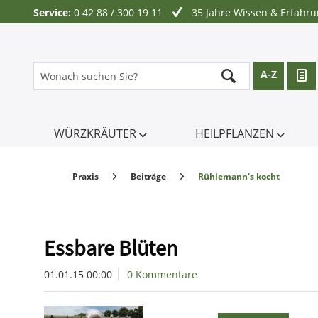
Service:
0 42 88 / 300 19 11
35 Jahre Wissen & Erfahr
A-Z
WÜRZKRÄUTER
HEILPFLANZEN
Praxis
Beiträge
Rühlemann's kocht
Essbare Blüten
01.01.15 00:00
0 Kommentare