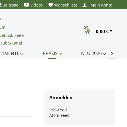
Beiträge
Videos
Wunschliste
Mein Konto
g
rum
0,00 € *
cebook-Seite
uTube-Kanal
RTIMENTE
PRAXIS
NEU 2026

Anmelden
RSS-Feed
Atom-Feed