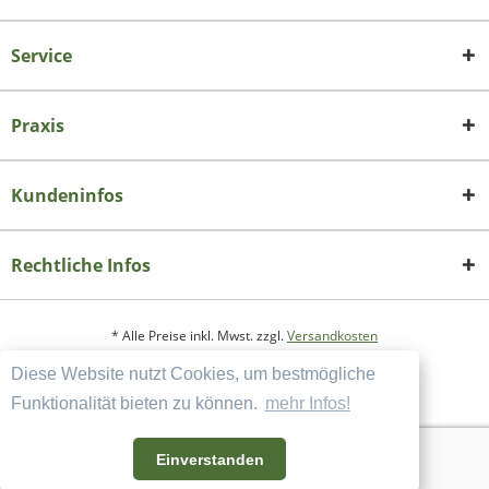
Service
Praxis
Kundeninfos
Rechtliche Infos
* Alle Preise inkl. Mwst. zzgl.
Versandkosten
Diese Website nutzt Cookies, um bestmögliche
Copyright
Datenschutzerklärung
Funktionalität bieten zu können.
mehr Infos!
Widerrufsbelehrung und Muster-Widerrufsformular
AGB und Kundeninformation
Einverstanden