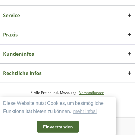
Service
Praxis
Kundeninfos
Rechtliche Infos
* Alle Preise inkl. Mwst. zzgl.
Versandkosten
Diese Website nutzt Cookies, um bestmögliche
Copyright
Datenschutzerklärung
Funktionalität bieten zu können.
mehr Infos!
Widerrufsbelehrung und Muster-Widerrufsformular
AGB und Kundeninformation
Einverstanden